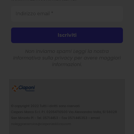
Non inviamo spam! Leggi la nostra
Informativa sulla privacy
per avere maggiori
informazioni.
© copyright 2022 Tutti i diritti sono riservati
Ciaponi Marco S.r.l. P.I. 02054710500 Via Alessandro Volta, 51 56028
San Miniato PI - Tel. 0571.4453 - Fax 0571.445353 - email
noleggioeservice@ciaponiedilizia.com