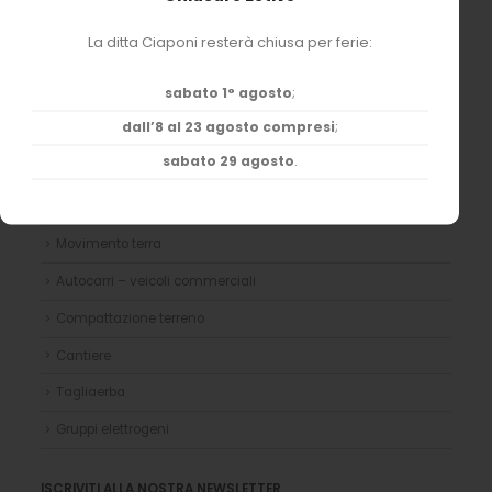
La ditta Ciaponi resterà chiusa per ferie:
PRIVACY E COOKIES
Privacy Policy
sabato 1° agosto
;
Cookie Policy
dall’8 al 23 agosto compresi
;
sabato 29 agosto
.
I NOSTRI MEZZI
Mezzi sollevamento – Piattaforme
Movimento terra
Autocarri – veicoli commerciali
Compattazione terreno
Cantiere
Tagliaerba
Gruppi elettrogeni
ISCRIVITI ALLA NOSTRA NEWSLETTER