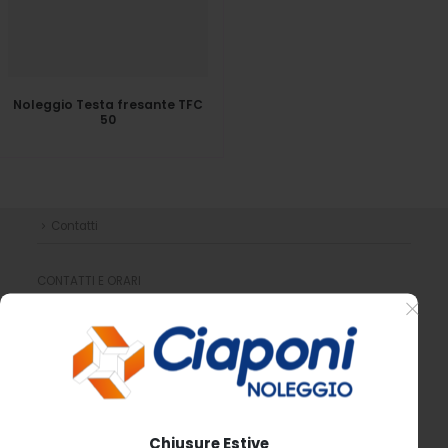
Noleggio Testa fresante TFC
50
Contatti
CONTATTI E ORARI
Indirizzo
: Via Alessandro Volta, 51 56028 San Miniato PI
Telefono
: 0571.4453
Email
: info@ciaponiedilizia.com
Magazzino orario provvisorio:
Mattina: 7.00-12.00
Pomeriggio 13.30-18.00
Sabato 7.30-12.30
Chiusure Estive