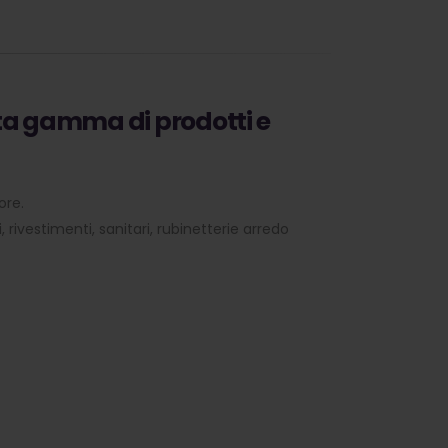
asta gamma di prodotti e
ore.
 rivestimenti, sanitari, rubinetterie arredo