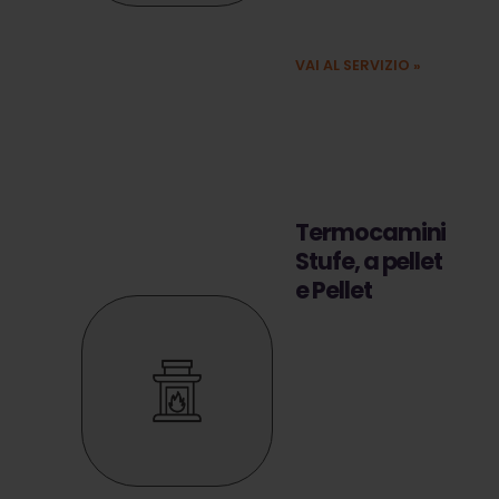
impresa 4.0.
VAI AL SERVIZIO
»
Termocamini
Stufe, a pellet
e Pellet
I migliori prodotti a
prezzo
convenienti. Scegli
il modello piú
adatto alla tua
casa e ai tuoi