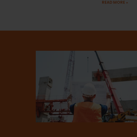
READ MORE
»