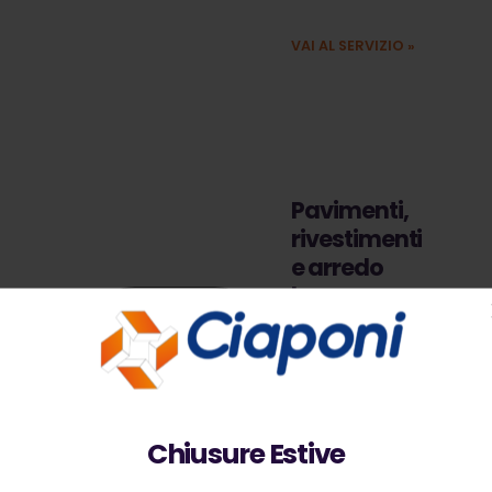
ambienti.
VAI AL SERVIZIO
»
Pavimenti,
rivestimenti
e arredo
bagno
Vasto
assortimento di
prodotti per
arredare i tuoi
Chiusure Estive
spazi e per la
ristrutturazione