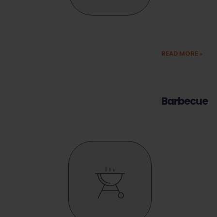
ristrutturazione
e il ripristino di
immobili
READ MORE
»
Barbecue
Ciaponi offre le
migliori
soluzioni per
tutti gli
appassionati e
tutti i
professionisti
del barbecue.