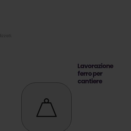
izzati.
Lavorazione
ferro per
cantiere
Lavorazione e
assemblaggio
ferro per
cemento
armato con
attrezzature per