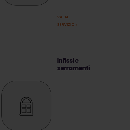
4.0.
VAI AL
SERVIZIO
»
Infissi e
serramenti
Serramenti,
sistemi
oscuranti,
persiane, porte,
sistemi di
sicurezza e
tanto altro