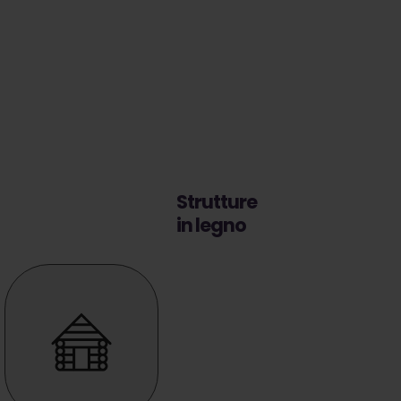
Strutture
in legno
Lavorazione e
assemblaggio
ferro per
cemento
armato con
attrezzature
per impresa