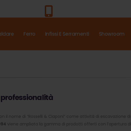
Chiama Subito!
0571.4453
aldare
Ferro
Infissi E Serramenti
Showroom
 professionalità
 il nome di “Rosselli & Ciaponi” come attività di escavazione di s
994
viene ampliata la gamma di prodotti offerti con l’apertura di