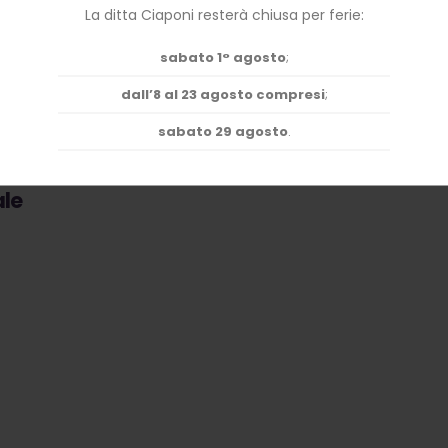
di ambienti
La ditta Ciaponi resterà chiusa per ferie:
VAI AL SERVIZIO
»
sabato 1° agosto
;
dall’8 al 23 agosto compresi
;
sabato 29 agosto
.
e
ale
rsi
con