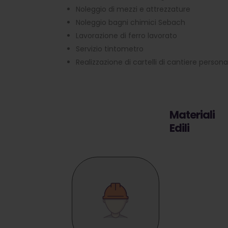
Noleggio di mezzi e attrezzature
Noleggio bagni chimici Sebach
Lavorazione di ferro lavorato
Servizio tintometro
Realizzazione di cartelli di cantiere personal
Materiali
Edili
Una gamma
completa di
materiali edili e
attrezzature
professionali
per la
costruzione, la