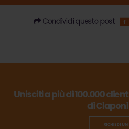
Condividi questo post
Unisciti a più di 100.000 clien
di Ciaponi
RICHIEDI UN