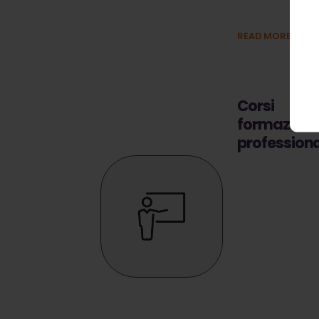
miglior prezzo
READ MORE
»
Corsi
formazion
profession
Organizziamo co
di formazione
accreditati in
collaborazione 
l'ente bilaterale
"ENBLI" e l'ente
paritetico
nazionale "EFEI"