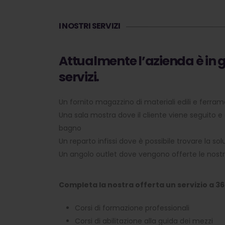
I NOSTRI SERVIZI
Attualmente l’azienda è in g
servizi.
Un fornito magazzino di materiali edili e ferra
Una sala mostra dove il cliente viene seguito e g
bagno
Un reparto infissi dove è possibile trovare la so
Un angolo outlet dove vengono offerte le nost
Completa la nostra offerta un servizio a 360
Corsi di formazione professionali
Corsi di abilitazione alla guida dei mezzi