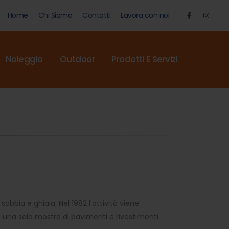
Home
Chi Siamo
Contatti
Lavora con noi
Noleggio
Outdoor
Prodotti E Servizi
abbia e ghiaia. Nel 1982 l’attività viene
 una sala mostra di pavimenti e rivestimenti.