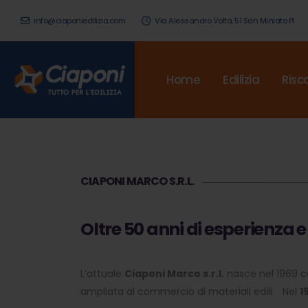
info@ciaponiedilizia.com
Via Alessandro Volta, 51 San Miniato PI
Home
Edilizia
Risc
CIAPONI MARCO S.R.L.
Oltre 50 anni di esperienza e
L’attuale
Ciaponi Marco s.r.l.
nasce nel 1969 con
ampliata al commercio di materiali edili. Nel
1