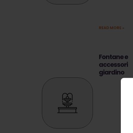
Ecco alcuni tra
i vari modelli a
disposizione.
READ MORE
»
Fontane e
accessori
giardino
Vasto
assortimento di
fontane e
accessori da
giardino. Le
migliori marche
sempre al