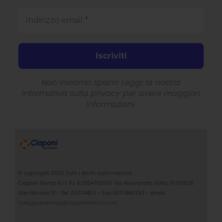
Non inviamo spam! Leggi la nostra
Informativa sulla privacy
per avere maggiori
informazioni.
© copyright 2022 Tutti i diritti sono riservati
Ciaponi Marco S.r.l. P.I. 02054710500 Via Alessandro Volta, 51 56028
San Miniato PI - Tel. 0571.4453 - Fax 0571.445353 - email
noleggioeservice@ciaponiedilizia.com