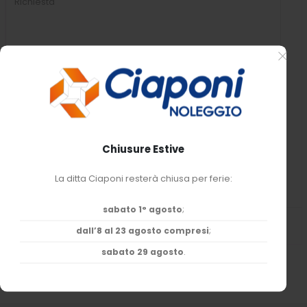
Ho preso visione dell’
informativa privacy*
e
esprimo il consenso al trattamento dei miei
dati personali.
Chiusure Estive
La ditta Ciaponi resterà chiusa per ferie:
sabato 1° agosto
;
dall’8 al 23 agosto compresi
;
SHARE
sabato 29 agosto
.