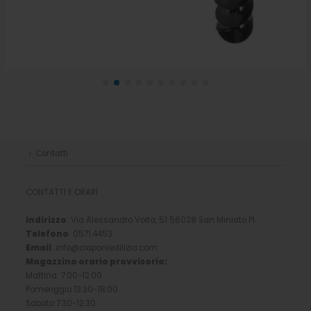
Contatti
CONTATTI E ORARI
Indirizzo
: Via Alessandro Volta, 51 56028 San Miniato PI
Telefono
: 0571.4453
Email
: info@ciaponiedilizia.com
Magazzino orario provvisorio:
Mattina: 7.00-12.00
Pomeriggio 13.30-18.00
Sabato 7.30-12.30