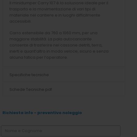
Il minidumper Carry 107 è la soluzione ideale per il
trasporto e la movimentazione di vari tipi di
materiale nel cantiere e in luoghi difficilmente
accessibili.
Carro estensibile da 760 a 1060 mm, per una
maggiore stabilità. La pala autocaricante
consente di trasferire nel cassone detriti, terra,
inerti e quant’altro in modo veloce, sicuro e senza
alcuna fatica per l’operatore.
Specifiche tecniche
Schede Tecniche pdf
Richiesta info - preventivo noleggio
i prega di lasciare vuoto questo campo.