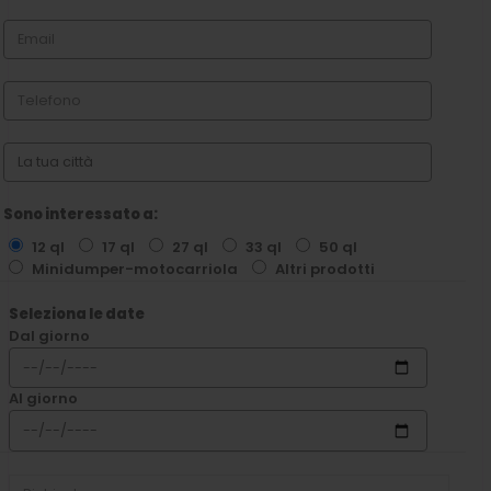
Sono interessato a:
12 ql
17 ql
27 ql
33 ql
50 ql
Minidumper-motocarriola
Altri prodotti
Seleziona le date
Dal giorno
Al giorno