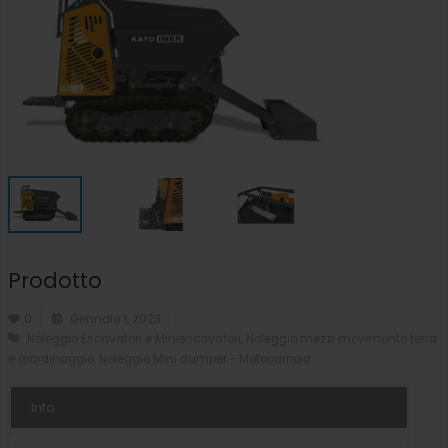
Prodotto
0
Gennaio 1, 2023
Noleggio Escavatori e Miniescavatori
,
Noleggio mezzi movimento terra
e giardinaggio
,
Noleggio Mini dumper - Motocarriola
Info