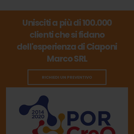
Unisciti a più di 100.000
clienti che si fidano
dell'esperienza di Ciaponi
Marco SRL
RICHIEDI UN PREVENTIVO