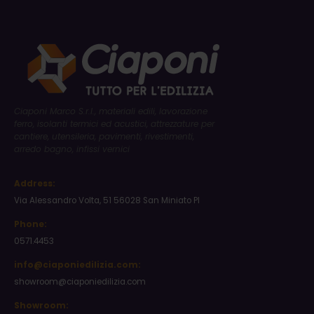
Ciaponi Marco S.r.l., materiali edili, lavorazione
ferro, isolanti termici ed acustici, attrezzature per
cantiere, utensileria, pavimenti, rivestimenti,
arredo bagno, infissi vernici
Address:
Via Alessandro Volta, 51 56028 San Miniato PI
Phone:
0571.4453
info@ciaponiedilizia.com:
showroom@ciaponiedilizia.com
Showroom: