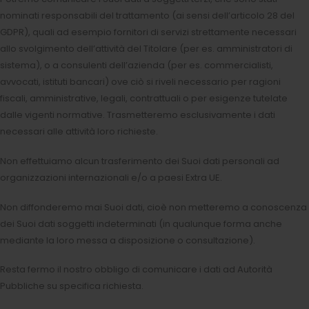
nominati responsabili del trattamento (ai sensi dell’articolo 28 del
GDPR), quali ad esempio fornitori di servizi strettamente necessari
allo svolgimento dell’attività del Titolare (per es. amministratori di
sistema), o a consulenti dell’azienda (per es. commercialisti,
avvocati, istituti bancari) ove ciò si riveli necessario per ragioni
fiscali, amministrative, legali, contrattuali o per esigenze tutelate
dalle vigenti normative. Trasmetteremo esclusivamente i dati
necessari alle attività loro richieste.
Non effettuiamo alcun trasferimento dei Suoi dati personali ad
organizzazioni internazionali e/o a paesi Extra UE.
Non diffonderemo mai Suoi dati, cioè non metteremo a conoscenza
dei Suoi dati soggetti indeterminati (in qualunque forma anche
mediante la loro messa a disposizione o consultazione).
Resta fermo il nostro obbligo di comunicare i dati ad Autorità
Pubbliche su specifica richiesta.