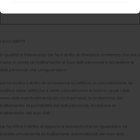
comunicazioni con finalità di
ANNULLAMENTO ISCRIZIONE ALLA
marketing diretto
NEWSLETTER
I SUOI DIRITTI
In qualità di Interessato Lei ha il diritto di chiedere conferma che sia o
meno in corso un trattamento di Suoi dati personali e accedere ai
dati personali che La riguardano.
Lei ha inoltre il diritto di richiederne la rettifica, la cancellazione, la
notifica delle rettifiche e delle cancellazioni a coloro i quali i dati
sono stati eventualmente da noi trasmessi, la limitazione del
trattamento, la portabilità dei dati personali, di opporsi al
trattamento dei suoi dati.
Lei ha infine il diritto di opporsi a decisioni che La riguardano se
basate unicamente su trattamenti automatizzati dei suoi dati,