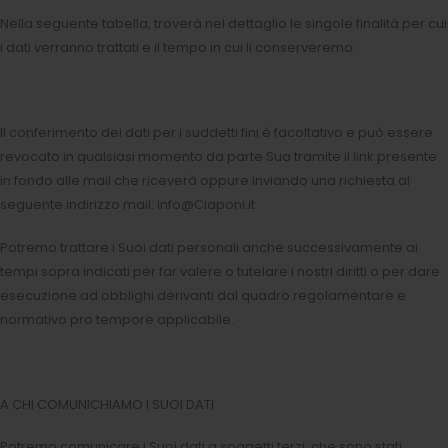
Nella seguente tabella, troverà nel dettaglio le singole finalità per cui
i dati verranno trattati e il tempo in cui li conserveremo:
Il conferimento dei dati per i suddetti fini è facoltativo e può essere
revocato in qualsiasi momento da parte Sua tramite il link presente
in fondo alle mail che riceverà oppure inviando una richiesta al
seguente indirizzo mail: info@Ciaponi.it
Potremo trattare i Suoi dati personali anche successivamente ai
tempi sopra indicati per far valere o tutelare i nostri diritti o per dare
esecuzione ad obblighi derivanti dal quadro regolamentare e
normativo pro tempore applicabile.
A CHI COMUNICHIAMO I SUOI DATI
Potremo comunicare i Suoi dati a soggetti terzi, che sono stati