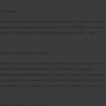
CHI SIAMO
Il Titolare del trattamento dei Suoi dati è Ciaponi S.r.l.,inpersona del
legale rappresentante pro tempore, P.IVA: 02054710500 , con sede
legale in Via Alessandro Volta, 51 56028 San Miniato (PI) – Italy
SE LEI CI FORNISCE DATI DI TERZI
Se Lei ci fornisce/comunica dati personali di terzi, Lei si pone come
autonomo titolare del trattamento e si assume i conseguenti
obblighi e responsabilità legali, manlevando Ciaponi S.r.l. rispetto a
ogni contestazione, pretesa e/o richiesta di risarcimento del danno
da trattamento che dovesse pervenire dai suddetti terzi interessati.