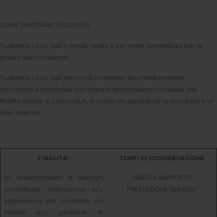
COME TRATTIAMO I SUOI DATI
Trattiamo i Suoi dati in modo lecito e secondo correttezza per le
finalità sopra indicate.
Trattiamo i Suoi dati personali mediante strumenti manuali,
informatici e telematici con logiche strettamente correlate alle
finalità stesse e, comunque, in modo da garantirne la sicurezza e la
riservatezza.
FINALITA’
TEMPI DI CONSERVAZIONE
a) adempimento a obblighi
DURATA RAPPORTO
contrattuali, esecuzione e/o
PRESTAZIONE SERVIZIO
stipulazione del contratto col
cliente e/o gestione di