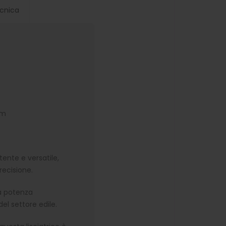
cnica
mm
nte e versatile,
recisione.
a potenza
del settore edile.