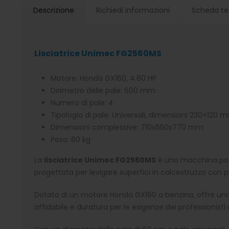
Descrizione
Richiedi informazioni
Scheda te
Lisciatrice Unimec FG2560MS
Motore: Honda GX160, 4.80 HP
Diametro delle pale: 600 mm
Numero di pale: 4
Tipologia di pale: Universali, dimensioni 230×120 
Dimensioni complessive: 710x650x770 mm
Peso: 60 kg
La
lisciatrice Unimec FG2560MS
è una macchina pote
progettata per levigare superfici in calcestruzzo con p
Dotata di un motore Honda GX160 a benzina, offre un
affidabile e duratura per le esigenze dei professionisti 