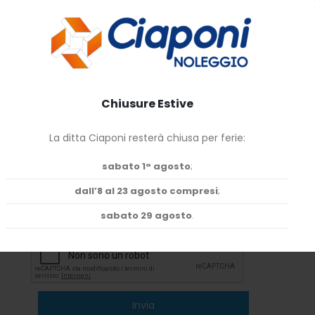
"Lisciatrice Titina Raimondi" "Frattazzatrice Elettrica Imer 
prodotti"]
Seleziona le date
Dal giorno
Al giorno
Chiusure Estive
La ditta Ciaponi resterà chiusa per ferie:
sabato 1° agosto
;
dall’8 al 23 agosto compresi
;
Ho preso visione dell’
informativa privacy*
e esprimo i
sabato 29 agosto
.
trattamento dei miei dati personali.