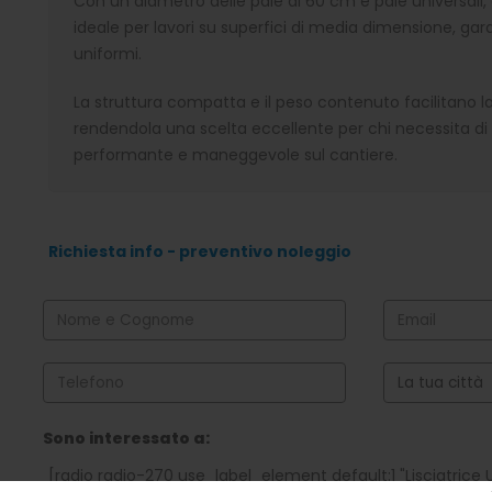
Con un diametro delle pale di 60 cm e pale universali, 
ideale per lavori su superfici di media dimensione, gar
uniformi.
La struttura compatta e il peso contenuto facilitano l
rendendola una scelta eccellente per chi necessita di
performante e maneggevole sul cantiere.
Richiesta info - preventivo noleggio
Si prega di lasciare vuoto questo campo.
Sono interessato a:
[radio radio-270 use_label_element default:1 "Lisciatric