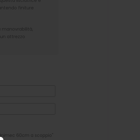
questa lisciatrice è
antendo finiture
a manovrabilità,
 un attrezzo
e Unimec 60cm a scoppio"