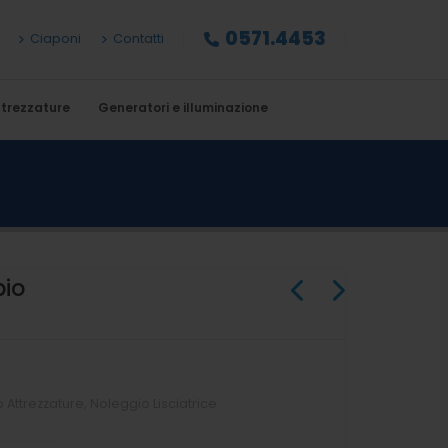
0571.4453
Ciaponi
Contatti
trezzature
Generatori e illuminazione
pio
 Attrezzature
,
Noleggio Lisciatrice