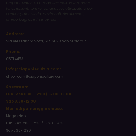
Ciaponi Marco S.r.l., materiali edili, lavorazione
ferro, isolanti termici ed acustici, attrezzature per
cantiere, utensileria, pavimenti, rivestimenti,
arredo bagno, infissi vernici
Address:
Via Alessandro Volta, 51 56028 San Miniato PI
Phone:
0571.4453
info@ciaponiedilizia.com:
showroom@ciaponiedilizia.com
Showroom:
Lun-Ven 8:30-12:30 / 15.00-19.00
Sab 8.30-12.30
Martedì pomeriggio chiuso:
Magazzino:
Lun-Ven 7:00-12:00 / 13.30 -18.00
Sab 7.30-12.30