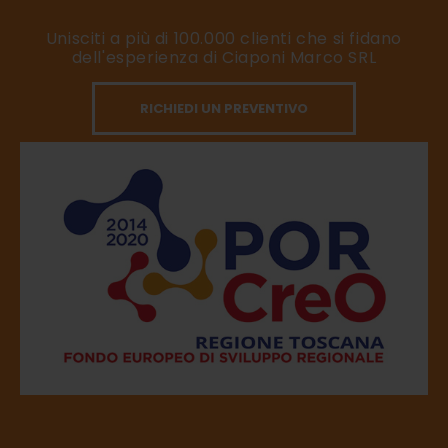
Unisciti a più di 100.000 clienti che si fidano
dell'esperienza di Ciaponi Marco SRL
RICHIEDI UN PREVENTIVO