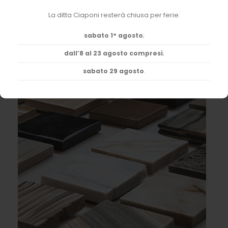
La ditta Ciaponi resterà chiusa per ferie:
Pavimenti e rivestimenti
Vasto assortimento di prodotti per arredare i tuoi
sabato 1° agosto
;
spazi e per la ristrutturazione di ambienti
dall’8 al 23 agosto compresi
;
sabato 29 agosto
.