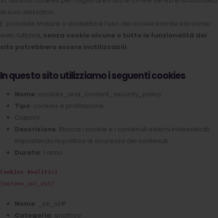
Sì, usiamo cookies per migliorare il sito e fornire servizi e funzionalità
ai suoi utilizzatori.
E’ possibile limitare o disabilitare l’uso dei cookie tramite il browser
web; tuttavia,
senza cookie alcune o tutte le funzionalità del
sito potrebbero essere inutilizzabili
.
In questo sito utilizziamo i seguenti cookies
Nome
: cookies_and_content_security_policy
Tipo
: cookies e profilazione
Ciaponi
Descrizione
: Blocca i cookie e i contenuti esterni indesiderati
impostando la politica di sicurezza dei contenuti.
Durata
: 1 anno
Cookies Analitici
[matomo_opt_out]
Nome
: _pk_id#
Categoria
: analitico