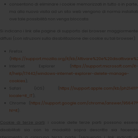
consentono di eliminare i cookie memorizzati in tutto o in parte,
ma alla nuova visita ad un sito web vengono di norma installati
ove tale possibilità non venga bloccata.
Si indicano i link alle pagine di supporto dei browser maggiormente
diffusi (con istruzioni sulla disabilitazione dei cookie su tali browser):
Firefox
(
https://support.mozilla.org/it/kb/Attivare%20e%20disattivare
Internet Explorer (
https://support.microsoft.com/it-
it/help/17442/windows-internet-explorer-delete-manage-
cookies
);
Safari (iOS) (
https://support.apple.com/kb/ph21411?
locale=it_IT
);
Chrome (
https://support.google.com/chrome/answer/95647?
hl=it
).
Cookie di terze parti
: i cookie delle terze parti possono esser
disabilitati sia con la modalità sopra descritta sia facendo
riferimento a ciascuna terza parte (seguendo i link indicati al