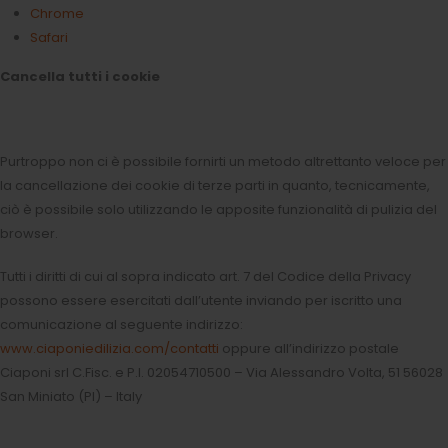
Chrome
Safari
Cancella tutti i cookie
Purtroppo non ci è possibile fornirti un metodo altrettanto veloce per
la cancellazione dei cookie di terze parti in quanto, tecnicamente,
ciò è possibile solo utilizzando le apposite funzionalità di pulizia del
browser.
Tutti i diritti di cui al sopra indicato art. 7 del Codice della Privacy
possono essere esercitati dall’utente inviando per iscritto una
comunicazione al seguente indirizzo:
www.ciaponiedilizia.com/contatti
oppure all’indirizzo postale
Ciaponi srl C.Fisc. e P.I. 02054710500 – Via Alessandro Volta, 51 56028
San Miniato (PI) – Italy