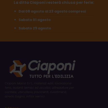
La ditta Ciaponi resterà chiusa per ferie:
Dal 08 agosto al 23 agosto compresi
Sabato 01 agosto
Sabato 29 agosto
Ciaponi Marco S.r.l., materiali edili, lavorazione
ferro, isolanti termici ed acustici, attrezzature per
cantiere, utensileria, pavimenti, rivestimenti,
arredo bagno, infissi vernici