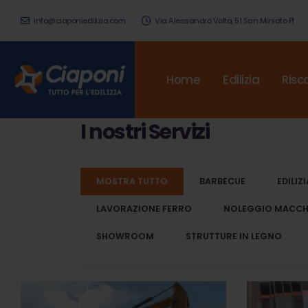
info@ciaponiedilizia.com
Via Alessandro Volta, 51 San Miniato PI
Home
Edilizia
Risc
I nostri
Servizi
MOSTRA TUTTO
BARBECUE
EDILIZI
LAVORAZIONE FERRO
NOLEGGIO MACCHI
SHOWROOM
STRUTTURE IN LEGNO