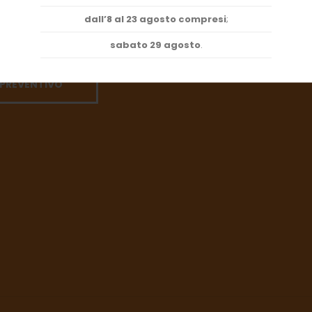
ti che si fidano dell'esperienza
dall’8 al 23 agosto compresi
;
 Marco SRL
sabato 29 agosto
.
 PREVENTIVO