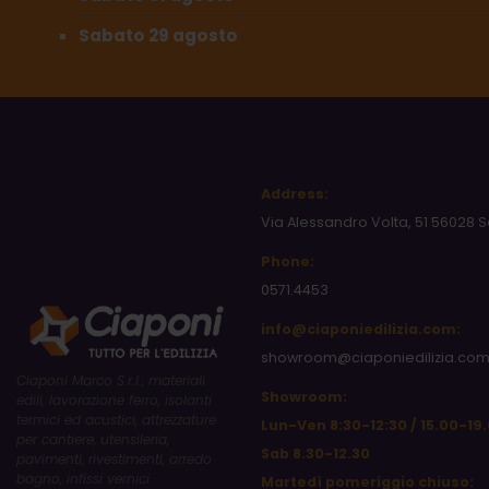
Sabato 29 agosto
Address:
Via Alessandro Volta, 51 56028 S
Phone:
0571.4453
info@ciaponiedilizia.com:
showroom@ciaponiedilizia.co
Ciaponi Marco S.r.l., materiali
Showroom:
edili, lavorazione ferro, isolanti
termici ed acustici, attrezzature
Lun-Ven 8:30-12:30 / 15.00-19
per cantiere, utensileria,
Sab 8.30-12.30
pavimenti, rivestimenti, arredo
bagno, infissi vernici
Martedì pomeriggio chiuso: