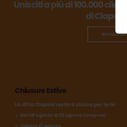
Unisciti a più di 100.000 clien
di Ciaponi
RICHIEDI UN
Chiusure Estive
La ditta Ciaponi resterà chiusa per ferie:
Dal 08 agosto al 23 agosto compresi
Sabato 01 agosto