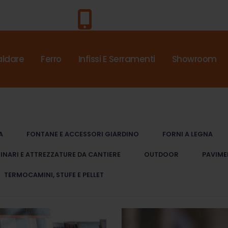
Chiama Subito!
0571.4453
aldare
Ferro
Infissi E Serramenti
Showroom
A
FONTANE E ACCESSORI GIARDINO
FORNI A LEGNA
NARI E ATTREZZATURE DA CANTIERE
OUTDOOR
PAVIME
TERMOCAMINI, STUFE E PELLET