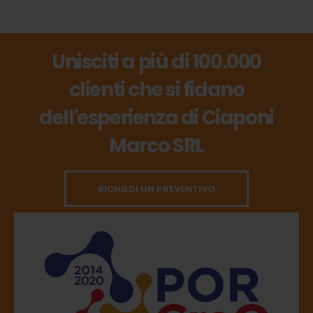
Unisciti a più di 100.000
clienti che si fidano
dell'esperienza di Ciaponi
Marco SRL
RICHIEDI UN PREVENTIVO