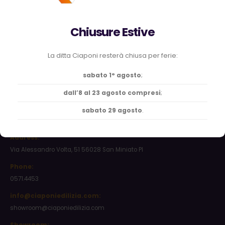
Chiusure Estive
La ditta Ciaponi resterà chiusa per ferie:
sabato 1° agosto
;
Ciaponi Marco S.r.l., materiali edili, lavorazione
dall’8 al 23 agosto compresi
;
ferro, isolanti termici ed acustici, attrezzature per
cantiere, utensileria, pavimenti, rivestimenti,
sabato 29 agosto
.
arredo bagno, infissi vernici
Address:
Via Alessandro Volta, 51 56028 San Miniato PI
Phone:
0571.4453
info@ciaponiedilizia.com:
showroom@ciaponiedilizia.com