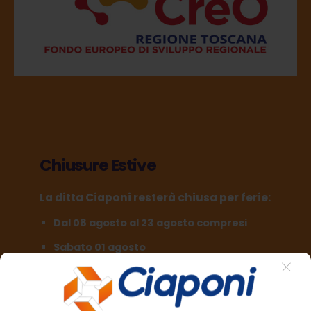
Chiusure Estive
La ditta Ciaponi resterà chiusa per ferie:
Dal 08 agosto al 23 agosto compresi
Sabato 01 agosto
Sabato 29 agosto