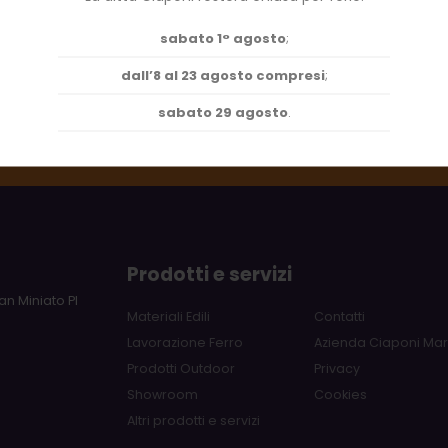
sabato 1° agosto
;
dall’8 al 23 agosto compresi
;
sabato 29 agosto
.
Prodotti e servizi
an Miniato PI
Materiali Edili
Contatti
Lavorazione Ferro
Azienda Ciaponi Ma
Prodotti Outdoor
Privacy
Showroom
Cookies
Altri prodotti e servizi
m