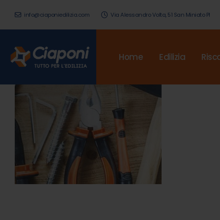
info@ciaponiedilizia.com
Via Alessandro Volta, 51 San Miniato PI
Home
Edilizia
Risc