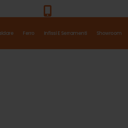
Chiama Subito!
0571.4453
aldare
Ferro
Infissi E Serramenti
Showroom