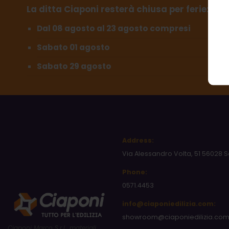
La ditta Ciaponi resterà chiusa per ferie:
Dal 08 agosto al 23 agosto compresi
Sabato 01 agosto
Sabato 29 agosto
Address:
Via Alessandro Volta, 51 56028 S
Phone:
0571.4453
info@ciaponiedilizia.com:
showroom@ciaponiedilizia.co
Ciaponi Marco S.r.l., materiali