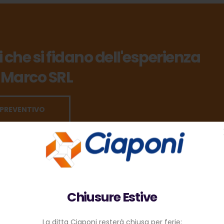
ti che si fidano dell'esperienza
 Marco SRL
 PREVENTIVO
Chiusure Estive
La ditta Ciaponi resterà chiusa per ferie: