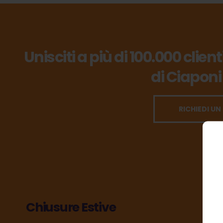
Unisciti a più di 100.000 clien
di Ciaponi
RICHIEDI UN
Chiusure Estive