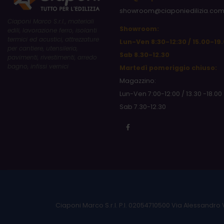
showroom@ciaponiedilizia.co
Ciaponi Marco S.r.l., materiali
Showroom:
edili, lavorazione ferro, isolanti
termici ed acustici, attrezzature
Lun-Ven 8:30-12:30 / 15.00-19
per cantiere, utensileria,
Sab 8.30-12.30
pavimenti, rivestimenti, arredo
bagno, infissi vernici
Martedì pomeriggio chiuso:
Magazzino:
Lun-Ven 7:00-12:00 / 13.30 -18.00
Sab 7.30-12.30
Ciaponi Marco S.r.l. P.I. 02054710500 Via Alessandro 