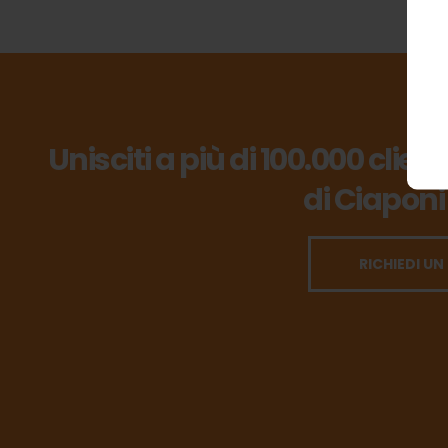
Unisciti a più di 100.000 clien
di Ciaponi
RICHIEDI UN