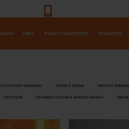
Chiama Subito!
0571.4453
aldare
Ferro
Infissi E Serramenti
Showroom
 ACCESSORI GIARDINO
FORNI A LEGNA
INFISSI E SERRA
OUTDOOR
PAVIMENTAZIONE E ARREDO BAGNO
SHOW