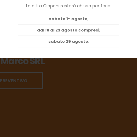
La ditta Ciaponi resterà chiusa per ferie:
sabato 1° agosto
;
dall’8 al 23 agosto compresi
;
sabato 29 agosto
.
ti che si fidano dell'esperienza
 Marco SRL
 PREVENTIVO