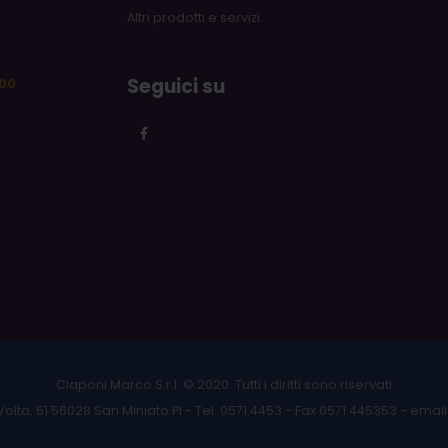
Altri prodotti e servizi
m
Seguici su
.00
Ciaponi Marco S.r.l. © 2020. Tutti i diritti sono riservati
Volta, 51 56028 San Miniato PI - Tel. 0571.4453 - Fax 0571.445353 - emai