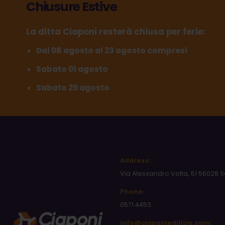
Chiusure Estive
La ditta Ciaponi resterà chiusa per ferie:
Dal 08 agosto al 23 agosto compresi
Sabato 01 agosto
Sabato 29 agosto
Address:
Via Alessandro Volta, 51 56028 S
Phone:
0571.4453
info@ciaponiedilizia.com: