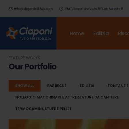
info@ciaponiedilizia.com
Via Alessandro Volta, 51 San Miniato PI
Home
Edilizia
Risc
FEATURE WORKS
Our Portfolio
SHOW ALL
BARBECUE
EDILIZIA
FONTANE E
NOLEGGIO MACCHINARI E ATTREZZATURE DA CANTIERE
TERMOCAMINI, STUFE E PELLET